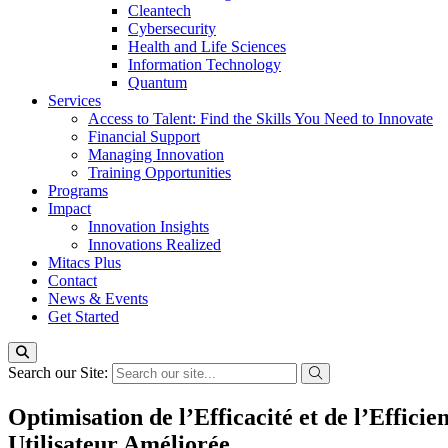
Cleantech
Cybersecurity
Health and Life Sciences
Information Technology
Quantum
Services
Access to Talent: Find the Skills You Need to Innovate
Financial Support
Managing Innovation
Training Opportunities
Programs
Impact
Innovation Insights
Innovations Realized
Mitacs Plus
Contact
News & Events
Get Started
Search our Site:
Optimisation de l’Efficacité et de l’Effic
Utilisateur Améliorée