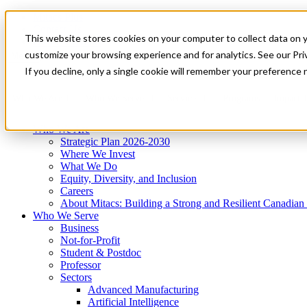
Mitacs Plus
Contact Us
This website stores cookies on your computer to collect data on 
News & Events
Get Started
customize your browsing experience and for analytics. See our Priv
Menu
If you decline, only a single cookie will remember your preference 
Who We Are
Who We Serve
Services
Programs
Impact
Who We Are
Strategic Plan 2026-2030
Where We Invest
What We Do
Equity, Diversity, and Inclusion
Careers
About Mitacs: Building a Strong and Resilient Canadia
Who We Serve
Business
Not-for-Profit
Student & Postdoc
Professor
Sectors
Advanced Manufacturing
Artificial Intelligence