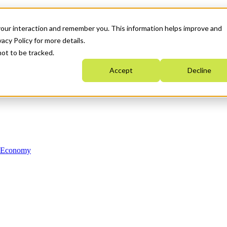
your interaction and remember you. This information helps improve and
acy Policy for more details.
not to be tracked.
Accept
Decline
n Economy