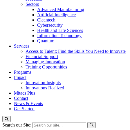
Sectors
Advanced Manufacturing
Artificial Intelligence
Cleantech
Cybersecurity
Health and Life Sciences
Information Technology
Quantum
Services
Access to Talent: Find the Skills You Need to Innovate
Financial Support
Managing Innovation
Training Opportunities
Programs
Impact
Innovation Insights
Innovations Realized
Mitacs Plus
Contact
News & Events
Get Started
Search our Site: