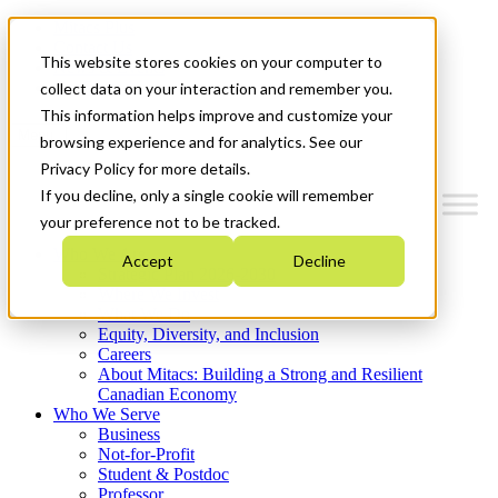
Mitacs Plus
Contact Us
This website stores cookies on your computer to
News & Events
Get Started
collect data on your interaction and remember you.
This information helps improve and customize your
Menu
browsing experience and for analytics. See our
Privacy Policy for more details.
If you decline, only a single cookie will remember
your preference not to be tracked.
Who We Are
Accept
Decline
Strategic Plan 2026-2030
Where We Invest
What We Do
Equity, Diversity, and Inclusion
Careers
About Mitacs: Building a Strong and Resilient
Canadian Economy
Who We Serve
Business
Not-for-Profit
Student & Postdoc
Professor