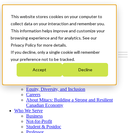
Mitacs Plus
Contact Us
This website stores cookies on your computer to
News & Events
Get Started
collect data on your interaction and remember you.
This information helps improve and customize your
Menu
browsing experience and for analytics. See our
Privacy Policy for more details.
If you decline, only a single cookie will remember
your preference not to be tracked.
Who We Are
Accept
Decline
Strategic Plan 2026-2030
Where We Invest
What We Do
Equity, Diversity, and Inclusion
Careers
About Mitacs: Building a Strong and Resilient
Canadian Economy
Who We Serve
Business
Not-for-Profit
Student & Postdoc
Professor