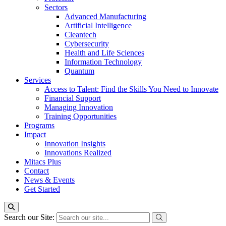
Sectors
Advanced Manufacturing
Artificial Intelligence
Cleantech
Cybersecurity
Health and Life Sciences
Information Technology
Quantum
Services
Access to Talent: Find the Skills You Need to Innovate
Financial Support
Managing Innovation
Training Opportunities
Programs
Impact
Innovation Insights
Innovations Realized
Mitacs Plus
Contact
News & Events
Get Started
Search our Site: