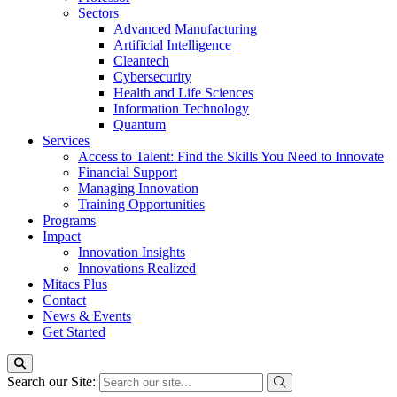
Sectors
Advanced Manufacturing
Artificial Intelligence
Cleantech
Cybersecurity
Health and Life Sciences
Information Technology
Quantum
Services
Access to Talent: Find the Skills You Need to Innovate
Financial Support
Managing Innovation
Training Opportunities
Programs
Impact
Innovation Insights
Innovations Realized
Mitacs Plus
Contact
News & Events
Get Started
Search our Site: