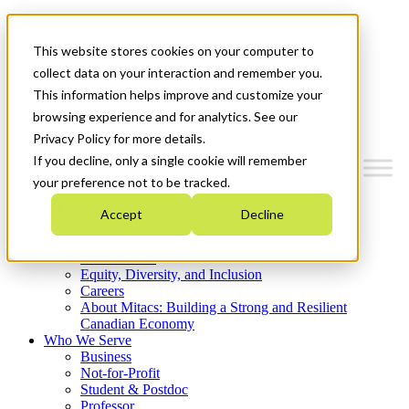
Mitacs Plus
Contact Us
This website stores cookies on your computer to
News & Events
Get Started
collect data on your interaction and remember you.
This information helps improve and customize your
Menu
browsing experience and for analytics. See our
Privacy Policy for more details.
If you decline, only a single cookie will remember
your preference not to be tracked.
Who We Are
Accept
Decline
Strategic Plan 2026-2030
Where We Invest
What We Do
Equity, Diversity, and Inclusion
Careers
About Mitacs: Building a Strong and Resilient
Canadian Economy
Who We Serve
Business
Not-for-Profit
Student & Postdoc
Professor