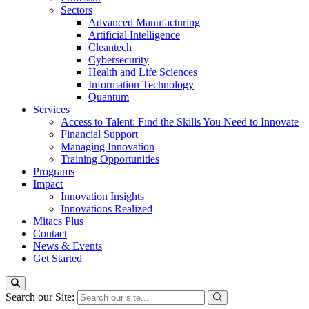
Sectors
Advanced Manufacturing
Artificial Intelligence
Cleantech
Cybersecurity
Health and Life Sciences
Information Technology
Quantum
Services
Access to Talent: Find the Skills You Need to Innovate
Financial Support
Managing Innovation
Training Opportunities
Programs
Impact
Innovation Insights
Innovations Realized
Mitacs Plus
Contact
News & Events
Get Started
Search our Site: