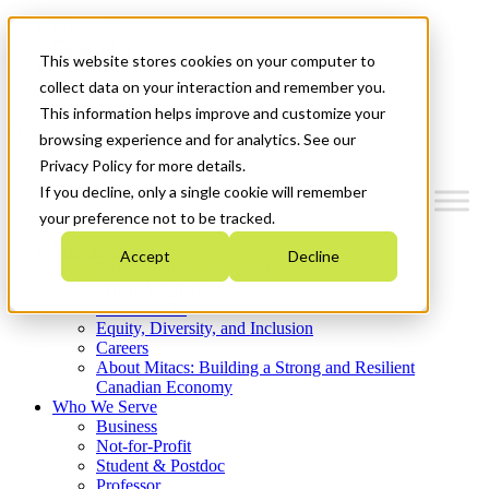
Mitacs Plus
Contact Us
This website stores cookies on your computer to
News & Events
Get Started
collect data on your interaction and remember you.
This information helps improve and customize your
Menu
browsing experience and for analytics. See our
Privacy Policy for more details.
If you decline, only a single cookie will remember
your preference not to be tracked.
Who We Are
Accept
Decline
Strategic Plan 2026-2030
Where We Invest
What We Do
Equity, Diversity, and Inclusion
Careers
About Mitacs: Building a Strong and Resilient
Canadian Economy
Who We Serve
Business
Not-for-Profit
Student & Postdoc
Professor