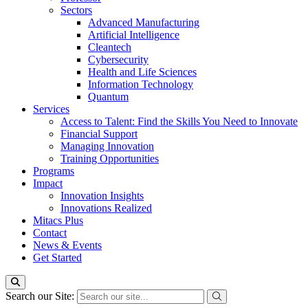
Sectors
Advanced Manufacturing
Artificial Intelligence
Cleantech
Cybersecurity
Health and Life Sciences
Information Technology
Quantum
Services
Access to Talent: Find the Skills You Need to Innovate
Financial Support
Managing Innovation
Training Opportunities
Programs
Impact
Innovation Insights
Innovations Realized
Mitacs Plus
Contact
News & Events
Get Started
Search our Site: