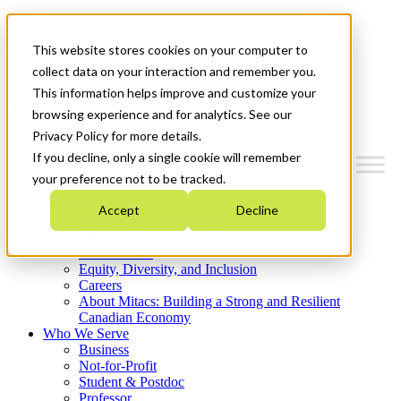
Mitacs Plus
Contact Us
This website stores cookies on your computer to
News & Events
Get Started
collect data on your interaction and remember you.
This information helps improve and customize your
Menu
browsing experience and for analytics. See our
Privacy Policy for more details.
If you decline, only a single cookie will remember
your preference not to be tracked.
Who We Are
Accept
Decline
Strategic Plan 2026-2030
Where We Invest
What We Do
Equity, Diversity, and Inclusion
Careers
About Mitacs: Building a Strong and Resilient
Canadian Economy
Who We Serve
Business
Not-for-Profit
Student & Postdoc
Professor