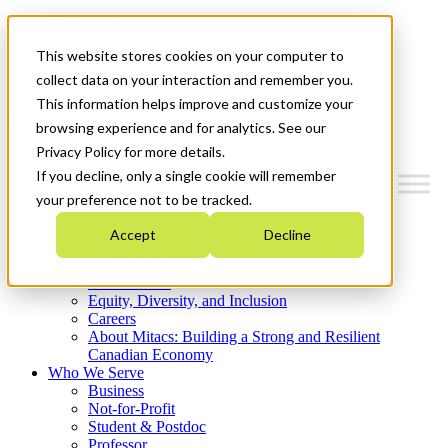
Mitacs Plus
Contact Us
This website stores cookies on your computer to
News & Events
Get Started
collect data on your interaction and remember you.
This information helps improve and customize your
Menu
browsing experience and for analytics. See our
Privacy Policy for more details.
If you decline, only a single cookie will remember
your preference not to be tracked.
Who We Are
Accept
Decline
Strategic Plan 2026-2030
Where We Invest
What We Do
Equity, Diversity, and Inclusion
Careers
About Mitacs: Building a Strong and Resilient
Canadian Economy
Who We Serve
Business
Not-for-Profit
Student & Postdoc
Professor