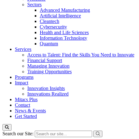
Sectors
Advanced Manufacturing
Artificial Intelligence
Cleantech
Cybersecurity
Health and Life Sciences
Information Technology
Quantum
Services
Access to Talent: Find the Skills You Need to Innovate
Financial Support
Managing Innovation
Training Opportunities
Programs
Impact
Innovation Insights
Innovations Realized
Mitacs Plus
Contact
News & Events
Get Started
Search our Site: