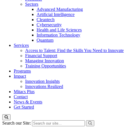
Sectors
Advanced Manufacturing
Artificial Intelligence
Cleantech
Cybersecurity
Health and Life Sciences
Information Technology
Quantum
Services
Access to Talent: Find the Skills You Need to Innovate
Financial Support
Managing Innovation
Training Opportunities
Programs
Impact
Innovation Insights
Innovations Realized
Mitacs Plus
Contact
News & Events
Get Started
Search our Site: