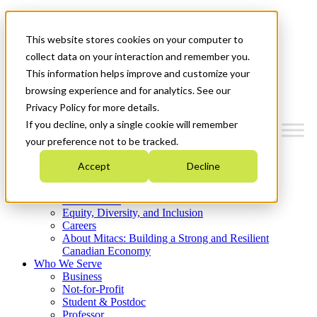
Mitacs Plus
Contact Us
This website stores cookies on your computer to
News & Events
Get Started
collect data on your interaction and remember you.
This information helps improve and customize your
Menu
browsing experience and for analytics. See our
Privacy Policy for more details.
If you decline, only a single cookie will remember
your preference not to be tracked.
Who We Are
Accept
Decline
Strategic Plan 2026-2030
Where We Invest
What We Do
Equity, Diversity, and Inclusion
Careers
About Mitacs: Building a Strong and Resilient
Canadian Economy
Who We Serve
Business
Not-for-Profit
Student & Postdoc
Professor