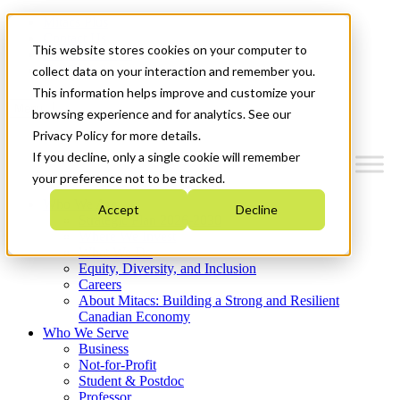
Mitacs Plus
Contact Us
This website stores cookies on your computer to
News & Events
Get Started
collect data on your interaction and remember you.
This information helps improve and customize your
Menu
browsing experience and for analytics. See our
Privacy Policy for more details.
If you decline, only a single cookie will remember
your preference not to be tracked.
Who We Are
Accept
Decline
Strategic Plan 2026-2030
Where We Invest
What We Do
Equity, Diversity, and Inclusion
Careers
About Mitacs: Building a Strong and Resilient
Canadian Economy
Who We Serve
Business
Not-for-Profit
Student & Postdoc
Professor