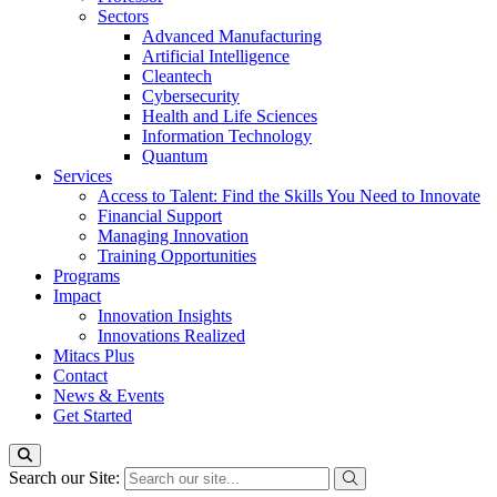
Sectors
Advanced Manufacturing
Artificial Intelligence
Cleantech
Cybersecurity
Health and Life Sciences
Information Technology
Quantum
Services
Access to Talent: Find the Skills You Need to Innovate
Financial Support
Managing Innovation
Training Opportunities
Programs
Impact
Innovation Insights
Innovations Realized
Mitacs Plus
Contact
News & Events
Get Started
Search our Site: