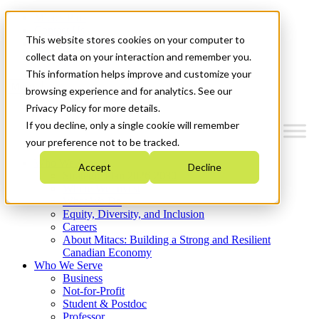
Mitacs Plus
Contact Us
This website stores cookies on your computer to
News & Events
Get Started
collect data on your interaction and remember you.
This information helps improve and customize your
Menu
browsing experience and for analytics. See our
Privacy Policy for more details.
If you decline, only a single cookie will remember
your preference not to be tracked.
Who We Are
Accept
Decline
Strategic Plan 2026-2030
Where We Invest
What We Do
Equity, Diversity, and Inclusion
Careers
About Mitacs: Building a Strong and Resilient
Canadian Economy
Who We Serve
Business
Not-for-Profit
Student & Postdoc
Professor