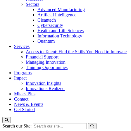
Sectors
Advanced Manufacturing
Artificial Intelligence
Cleantech
Cybersecurity
Health and Life Sciences
Information Technology
Quantum
Services
Access to Talent: Find the Skills You Need to Innovate
Financial Support
Managing Innovation
Training Opportunities
Programs
Impact
Innovation Insights
Innovations Realized
Mitacs Plus
Contact
News & Events
Get Started
Search our Site: