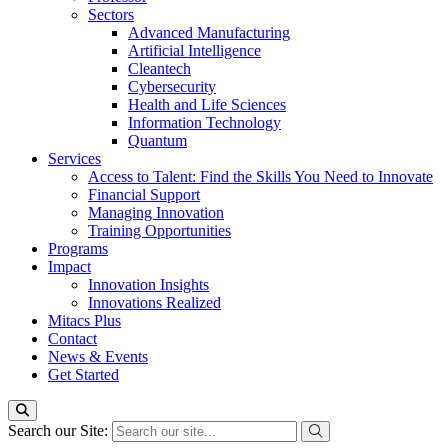
Sectors
Advanced Manufacturing
Artificial Intelligence
Cleantech
Cybersecurity
Health and Life Sciences
Information Technology
Quantum
Services
Access to Talent: Find the Skills You Need to Innovate
Financial Support
Managing Innovation
Training Opportunities
Programs
Impact
Innovation Insights
Innovations Realized
Mitacs Plus
Contact
News & Events
Get Started
Search our Site: