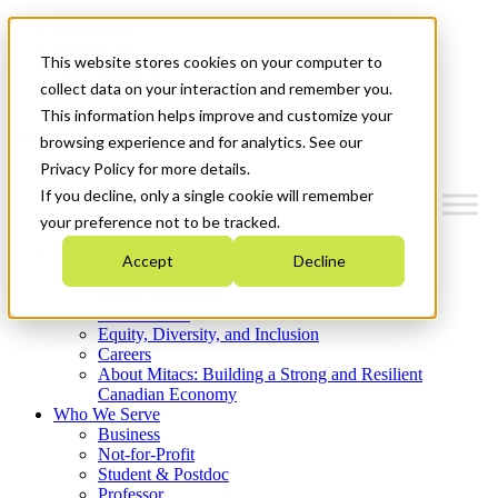
Mitacs Plus
Contact Us
This website stores cookies on your computer to
News & Events
Get Started
collect data on your interaction and remember you.
This information helps improve and customize your
Menu
browsing experience and for analytics. See our
Privacy Policy for more details.
If you decline, only a single cookie will remember
your preference not to be tracked.
Who We Are
Accept
Decline
Strategic Plan 2026-2030
Where We Invest
What We Do
Equity, Diversity, and Inclusion
Careers
About Mitacs: Building a Strong and Resilient
Canadian Economy
Who We Serve
Business
Not-for-Profit
Student & Postdoc
Professor