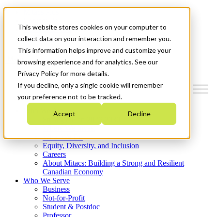
Mitacs Plus
Contact Us
This website stores cookies on your computer to
News & Events
Get Started
collect data on your interaction and remember you.
This information helps improve and customize your
Menu
browsing experience and for analytics. See our
Privacy Policy for more details.
If you decline, only a single cookie will remember
your preference not to be tracked.
Who We Are
Accept
Decline
Strategic Plan 2026-2030
Where We Invest
What We Do
Equity, Diversity, and Inclusion
Careers
About Mitacs: Building a Strong and Resilient
Canadian Economy
Who We Serve
Business
Not-for-Profit
Student & Postdoc
Professor