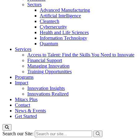
Sectors
Advanced Manufacturing
Artificial Intelligence
Cleantech
Cybersecurity
Health and Life Sciences
Information Technology
Quantum
Services
Access to Talent: Find the Skills You Need to Innovate
Financial Support
Managing Innovation
Training Opportunities
Programs
Impact
Innovation Insights
Innovations Realized
Mitacs Plus
Contact
News & Events
Get Started
Search our Site: