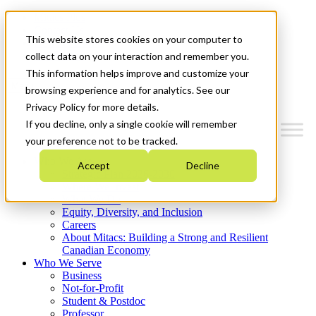
Mitacs Plus
Contact Us
This website stores cookies on your computer to
News & Events
Get Started
collect data on your interaction and remember you.
This information helps improve and customize your
Menu
browsing experience and for analytics. See our
Privacy Policy for more details.
If you decline, only a single cookie will remember
your preference not to be tracked.
Who We Are
Accept
Decline
Strategic Plan 2026-2030
Where We Invest
What We Do
Equity, Diversity, and Inclusion
Careers
About Mitacs: Building a Strong and Resilient
Canadian Economy
Who We Serve
Business
Not-for-Profit
Student & Postdoc
Professor