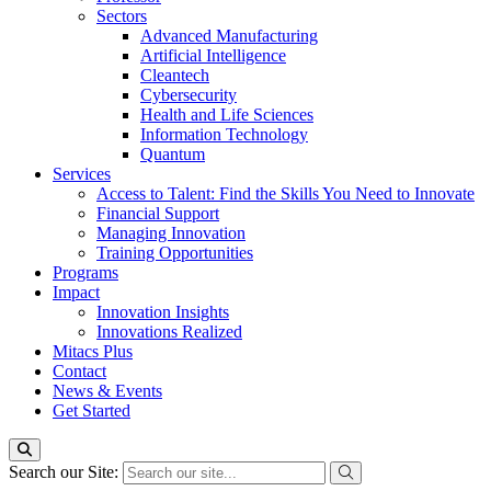
Sectors
Advanced Manufacturing
Artificial Intelligence
Cleantech
Cybersecurity
Health and Life Sciences
Information Technology
Quantum
Services
Access to Talent: Find the Skills You Need to Innovate
Financial Support
Managing Innovation
Training Opportunities
Programs
Impact
Innovation Insights
Innovations Realized
Mitacs Plus
Contact
News & Events
Get Started
Search our Site: