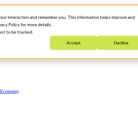
your interaction and remember you. This information helps improve and
acy Policy for more details.
not to be tracked.
Accept
Decline
n Economy