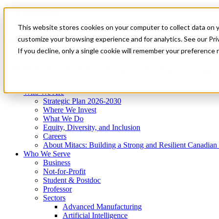
Mitacs Plus
Contact Us
This website stores cookies on your computer to collect data on 
News & Events
Get Started
customize your browsing experience and for analytics. See our Priv
Menu
If you decline, only a single cookie will remember your preference 
Who We Are
Who We Serve
Services
Programs
Impact
Who We Are
Strategic Plan 2026-2030
Where We Invest
What We Do
Equity, Diversity, and Inclusion
Careers
About Mitacs: Building a Strong and Resilient Canadia
Who We Serve
Business
Not-for-Profit
Student & Postdoc
Professor
Sectors
Advanced Manufacturing
Artificial Intelligence