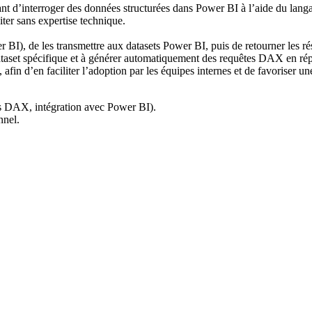
t d’interroger des données structurées dans Power BI à l’aide du langag
oiter sans expertise technique.
I), de les transmettre aux datasets Power BI, puis de retourner les rés
taset spécifique et à générer automatiquement des requêtes DAX en rép
afin d’en faciliter l’adoption par les équipes internes et de favoriser u
es DAX, intégration avec Power BI).
nnel.