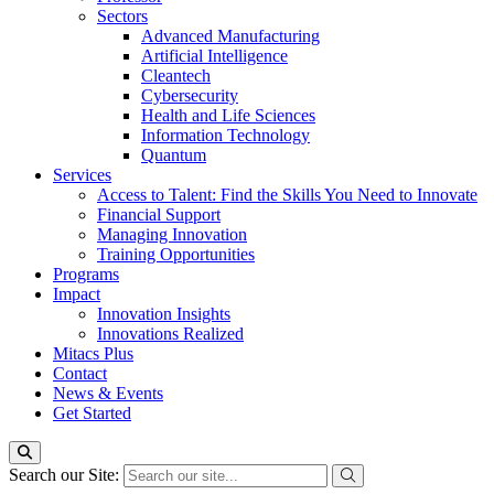
Sectors
Advanced Manufacturing
Artificial Intelligence
Cleantech
Cybersecurity
Health and Life Sciences
Information Technology
Quantum
Services
Access to Talent: Find the Skills You Need to Innovate
Financial Support
Managing Innovation
Training Opportunities
Programs
Impact
Innovation Insights
Innovations Realized
Mitacs Plus
Contact
News & Events
Get Started
Search our Site: