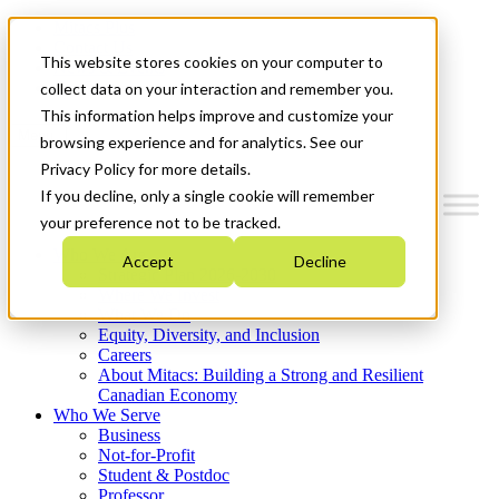
Mitacs Plus
Contact Us
This website stores cookies on your computer to
News & Events
Get Started
collect data on your interaction and remember you.
This information helps improve and customize your
Menu
browsing experience and for analytics. See our
Privacy Policy for more details.
If you decline, only a single cookie will remember
your preference not to be tracked.
Who We Are
Accept
Decline
Strategic Plan 2026-2030
Where We Invest
What We Do
Equity, Diversity, and Inclusion
Careers
About Mitacs: Building a Strong and Resilient
Canadian Economy
Who We Serve
Business
Not-for-Profit
Student & Postdoc
Professor