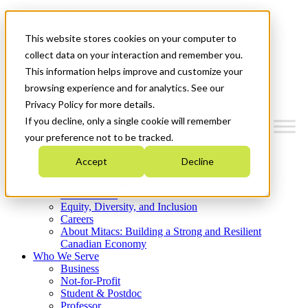
Mitacs Plus
Contact Us
This website stores cookies on your computer to
News & Events
Get Started
collect data on your interaction and remember you.
This information helps improve and customize your
Menu
browsing experience and for analytics. See our
Privacy Policy for more details.
If you decline, only a single cookie will remember
your preference not to be tracked.
Who We Are
Accept
Decline
Strategic Plan 2026-2030
Where We Invest
What We Do
Equity, Diversity, and Inclusion
Careers
About Mitacs: Building a Strong and Resilient
Canadian Economy
Who We Serve
Business
Not-for-Profit
Student & Postdoc
Professor