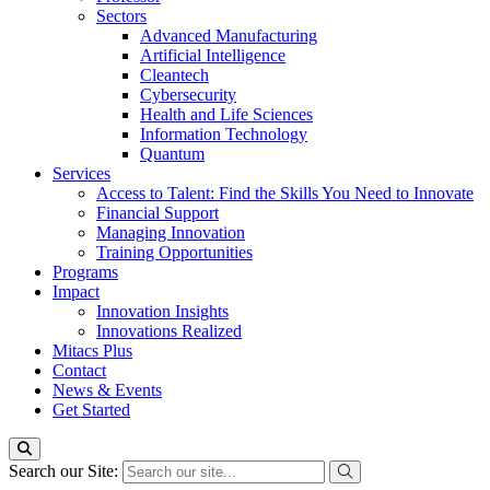
Sectors
Advanced Manufacturing
Artificial Intelligence
Cleantech
Cybersecurity
Health and Life Sciences
Information Technology
Quantum
Services
Access to Talent: Find the Skills You Need to Innovate
Financial Support
Managing Innovation
Training Opportunities
Programs
Impact
Innovation Insights
Innovations Realized
Mitacs Plus
Contact
News & Events
Get Started
Search our Site: