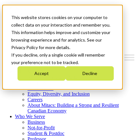
Mitacs Plus
Contact Us
This website stores cookies on your computer to
News & Events
Get Started
collect data on your interaction and remember you.
This information helps improve and customize your
Menu
browsing experience and for analytics. See our
Privacy Policy for more details.
If you decline, only a single cookie will remember
your preference not to be tracked.
Who We Are
Accept
Decline
Strategic Plan 2026-2030
Where We Invest
What We Do
Equity, Diversity, and Inclusion
Careers
About Mitacs: Building a Strong and Resilient
Canadian Economy
Who We Serve
Business
Not-for-Profit
Student & Postdoc
Professor