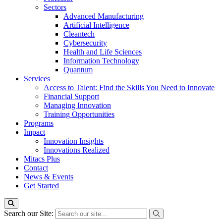
Sectors
Advanced Manufacturing
Artificial Intelligence
Cleantech
Cybersecurity
Health and Life Sciences
Information Technology
Quantum
Services
Access to Talent: Find the Skills You Need to Innovate
Financial Support
Managing Innovation
Training Opportunities
Programs
Impact
Innovation Insights
Innovations Realized
Mitacs Plus
Contact
News & Events
Get Started
Search our Site: