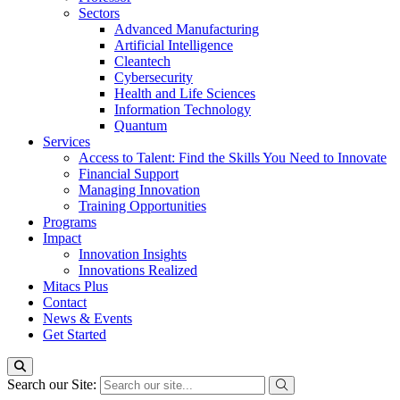
Sectors
Advanced Manufacturing
Artificial Intelligence
Cleantech
Cybersecurity
Health and Life Sciences
Information Technology
Quantum
Services
Access to Talent: Find the Skills You Need to Innovate
Financial Support
Managing Innovation
Training Opportunities
Programs
Impact
Innovation Insights
Innovations Realized
Mitacs Plus
Contact
News & Events
Get Started
Search our Site: