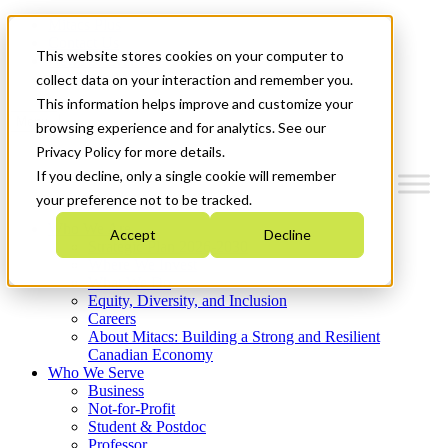
Mitacs Plus
Contact Us
This website stores cookies on your computer to
News & Events
Get Started
collect data on your interaction and remember you.
This information helps improve and customize your
Menu
browsing experience and for analytics. See our
Privacy Policy for more details.
If you decline, only a single cookie will remember
your preference not to be tracked.
Who We Are
Accept
Decline
Strategic Plan 2026-2030
Where We Invest
What We Do
Equity, Diversity, and Inclusion
Careers
About Mitacs: Building a Strong and Resilient
Canadian Economy
Who We Serve
Business
Not-for-Profit
Student & Postdoc
Professor