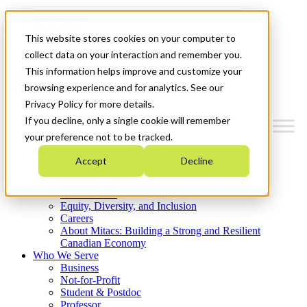
Mitacs Plus
Contact Us
This website stores cookies on your computer to
News & Events
Get Started
collect data on your interaction and remember you.
This information helps improve and customize your
Menu
browsing experience and for analytics. See our
Privacy Policy for more details.
If you decline, only a single cookie will remember
your preference not to be tracked.
Who We Are
Accept
Decline
Strategic Plan 2026-2030
Where We Invest
What We Do
Equity, Diversity, and Inclusion
Careers
About Mitacs: Building a Strong and Resilient
Canadian Economy
Who We Serve
Business
Not-for-Profit
Student & Postdoc
Professor