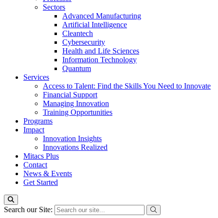
Sectors
Advanced Manufacturing
Artificial Intelligence
Cleantech
Cybersecurity
Health and Life Sciences
Information Technology
Quantum
Services
Access to Talent: Find the Skills You Need to Innovate
Financial Support
Managing Innovation
Training Opportunities
Programs
Impact
Innovation Insights
Innovations Realized
Mitacs Plus
Contact
News & Events
Get Started
Search our Site: