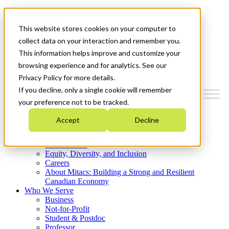
Mitacs Plus
Contact Us
This website stores cookies on your computer to
News & Events
Get Started
collect data on your interaction and remember you.
This information helps improve and customize your
Menu
browsing experience and for analytics. See our
Privacy Policy for more details.
If you decline, only a single cookie will remember
your preference not to be tracked.
Who We Are
Accept
Decline
Strategic Plan 2026-2030
Where We Invest
What We Do
Equity, Diversity, and Inclusion
Careers
About Mitacs: Building a Strong and Resilient
Canadian Economy
Who We Serve
Business
Not-for-Profit
Student & Postdoc
Professor