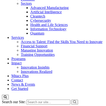
Sectors
Advanced Manufacturing
Artificial Intelligence
Cleantech
Cybersecurity
Health and Life Sciences
Information Technology
Quantum
Services
Access to Talent: Find the Skills You Need to Innovate
Financial Support
Managing Innovation
Training Opportunities
Programs
Impact
Innovation Insights
Innovations Realized
Mitacs Plus
Contact
News & Events
Get Started
Search our Site: