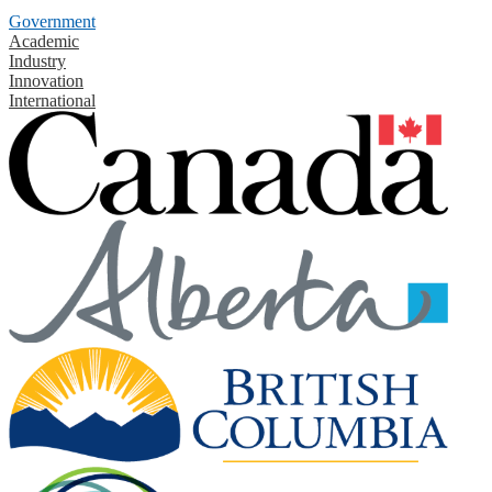
Government
Academic
Industry
Innovation
International