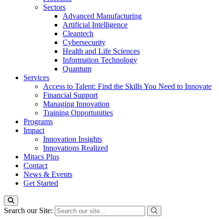
Sectors
Advanced Manufacturing
Artificial Intelligence
Cleantech
Cybersecurity
Health and Life Sciences
Information Technology
Quantum
Services
Access to Talent: Find the Skills You Need to Innovate
Financial Support
Managing Innovation
Training Opportunities
Programs
Impact
Innovation Insights
Innovations Realized
Mitacs Plus
Contact
News & Events
Get Started
Search our Site: