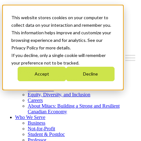
Mitacs Plus
Contact Us
This website stores cookies on your computer to
News & Events
Get Started
collect data on your interaction and remember you.
This information helps improve and customize your
Menu
browsing experience and for analytics. See our
Privacy Policy for more details.
If you decline, only a single cookie will remember
your preference not to be tracked.
Who We Are
Accept
Decline
Strategic Plan 2026-2030
Where We Invest
What We Do
Equity, Diversity, and Inclusion
Careers
About Mitacs: Building a Strong and Resilient
Canadian Economy
Who We Serve
Business
Not-for-Profit
Student & Postdoc
Professor