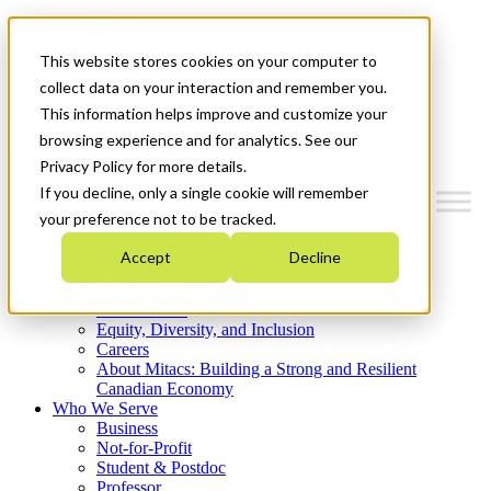
Mitacs Plus
Contact Us
This website stores cookies on your computer to
News & Events
Get Started
collect data on your interaction and remember you.
This information helps improve and customize your
Menu
browsing experience and for analytics. See our
Privacy Policy for more details.
If you decline, only a single cookie will remember
your preference not to be tracked.
Who We Are
Accept
Decline
Strategic Plan 2026-2030
Where We Invest
What We Do
Equity, Diversity, and Inclusion
Careers
About Mitacs: Building a Strong and Resilient
Canadian Economy
Who We Serve
Business
Not-for-Profit
Student & Postdoc
Professor