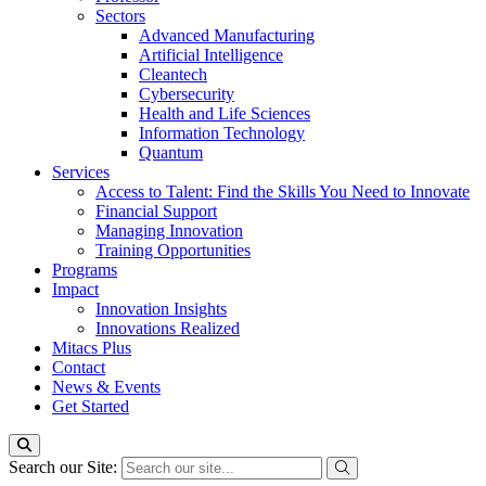
Sectors
Advanced Manufacturing
Artificial Intelligence
Cleantech
Cybersecurity
Health and Life Sciences
Information Technology
Quantum
Services
Access to Talent: Find the Skills You Need to Innovate
Financial Support
Managing Innovation
Training Opportunities
Programs
Impact
Innovation Insights
Innovations Realized
Mitacs Plus
Contact
News & Events
Get Started
Search our Site: