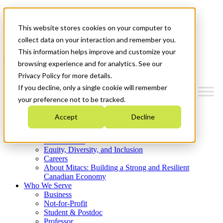
Mitacs Plus
Contact Us
This website stores cookies on your computer to
News & Events
Get Started
collect data on your interaction and remember you.
This information helps improve and customize your
Menu
browsing experience and for analytics. See our
Privacy Policy for more details.
If you decline, only a single cookie will remember
your preference not to be tracked.
Who We Are
Accept
Decline
Strategic Plan 2026-2030
Where We Invest
What We Do
Equity, Diversity, and Inclusion
Careers
About Mitacs: Building a Strong and Resilient
Canadian Economy
Who We Serve
Business
Not-for-Profit
Student & Postdoc
Professor