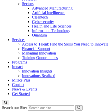
Sectors
Advanced Manufacturing
Artificial Intelligence
Cleantech
Cybersecurity
Health and Life Sciences
Information Technology
Quantum
Services
Access to Talent: Find the Skills You Need to Innovate
Financial Support
Managing Innovation
Training Opportunities
Programs
Impact
Innovation Insights
Innovations Realized
Mitacs Plus
Contact
News & Events
Get Started
Search our Site: