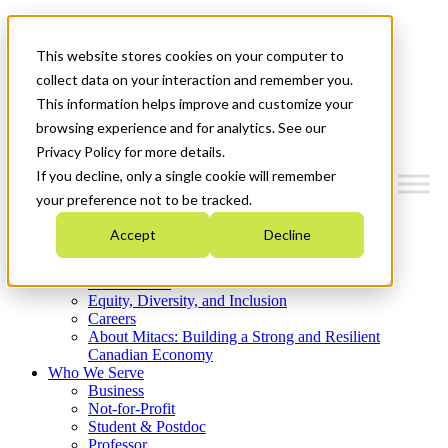
Mitacs Plus
Contact Us
This website stores cookies on your computer to
News & Events
Get Started
collect data on your interaction and remember you.
This information helps improve and customize your
Menu
browsing experience and for analytics. See our
Privacy Policy for more details.
If you decline, only a single cookie will remember
your preference not to be tracked.
Who We Are
Accept
Decline
Strategic Plan 2026-2030
Where We Invest
What We Do
Equity, Diversity, and Inclusion
Careers
About Mitacs: Building a Strong and Resilient
Canadian Economy
Who We Serve
Business
Not-for-Profit
Student & Postdoc
Professor