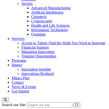
Sectors
Advanced Manufacturing
Artificial Intelligence
Cleantech
Cybersecurity
Health and Life Sciences
Information Technology
Quantum
Services
Access to Talent: Find the Skills You Need to Innovate
Financial Support
Managing Innovation
Training Opportunities
Programs
Impact
Innovation Insights
Innovations Realized
Mitacs Plus
Contact
News & Events
Get Started
Search our Site: