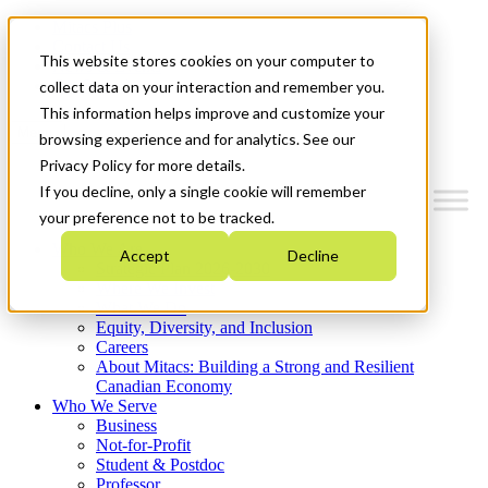
Mitacs Plus
Contact Us
This website stores cookies on your computer to
News & Events
Get Started
collect data on your interaction and remember you.
This information helps improve and customize your
Menu
browsing experience and for analytics. See our
Privacy Policy for more details.
If you decline, only a single cookie will remember
your preference not to be tracked.
Who We Are
Accept
Decline
Strategic Plan 2026-2030
Where We Invest
What We Do
Equity, Diversity, and Inclusion
Careers
About Mitacs: Building a Strong and Resilient
Canadian Economy
Who We Serve
Business
Not-for-Profit
Student & Postdoc
Professor