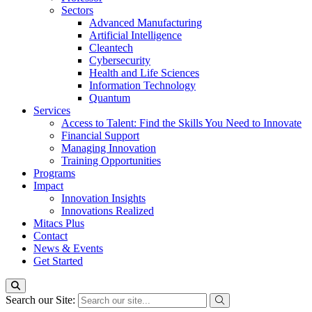
Sectors
Advanced Manufacturing
Artificial Intelligence
Cleantech
Cybersecurity
Health and Life Sciences
Information Technology
Quantum
Services
Access to Talent: Find the Skills You Need to Innovate
Financial Support
Managing Innovation
Training Opportunities
Programs
Impact
Innovation Insights
Innovations Realized
Mitacs Plus
Contact
News & Events
Get Started
Search our Site: