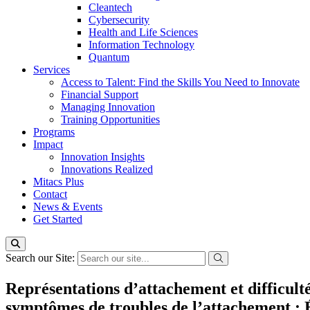
Cleantech
Cybersecurity
Health and Life Sciences
Information Technology
Quantum
Services
Access to Talent: Find the Skills You Need to Innovate
Financial Support
Managing Innovation
Training Opportunities
Programs
Impact
Innovation Insights
Innovations Realized
Mitacs Plus
Contact
News & Events
Get Started
Search our Site:
Représentations d’attachement et difficult
symptômes de troubles de l’attachement : É