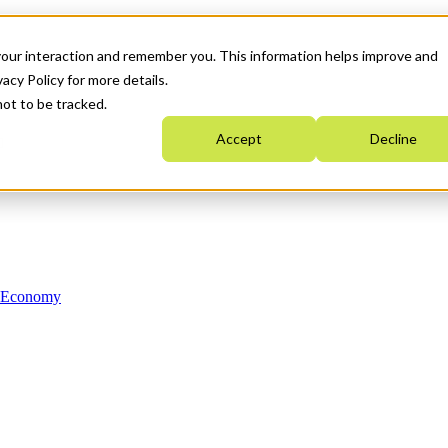
your interaction and remember you. This information helps improve and
acy Policy for more details.
not to be tracked.
Accept
Decline
n Economy