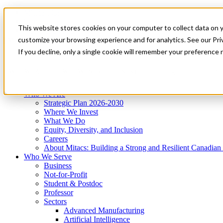
Mitacs Plus
Contact Us
This website stores cookies on your computer to collect data on 
News & Events
Get Started
customize your browsing experience and for analytics. See our Priv
Menu
If you decline, only a single cookie will remember your preference 
Who We Are
Who We Serve
Services
Programs
Impact
Who We Are
Strategic Plan 2026-2030
Where We Invest
What We Do
Equity, Diversity, and Inclusion
Careers
About Mitacs: Building a Strong and Resilient Canadia
Who We Serve
Business
Not-for-Profit
Student & Postdoc
Professor
Sectors
Advanced Manufacturing
Artificial Intelligence