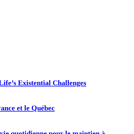
ife’s Existential Challenges
rance et le Québec
 vie quotidienne pour le maintien à