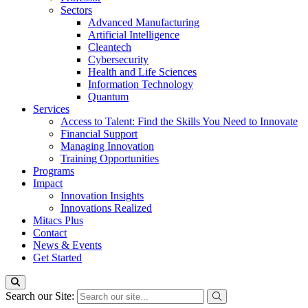
Sectors
Advanced Manufacturing
Artificial Intelligence
Cleantech
Cybersecurity
Health and Life Sciences
Information Technology
Quantum
Services
Access to Talent: Find the Skills You Need to Innovate
Financial Support
Managing Innovation
Training Opportunities
Programs
Impact
Innovation Insights
Innovations Realized
Mitacs Plus
Contact
News & Events
Get Started
Search our Site: