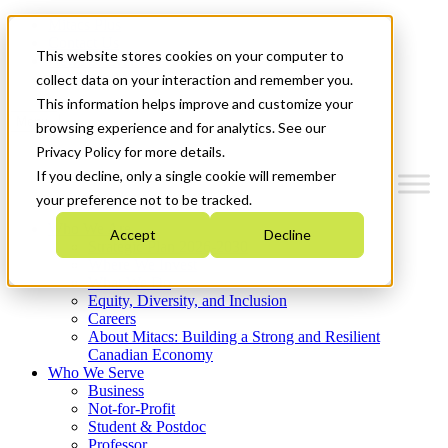
Mitacs Plus
Contact Us
This website stores cookies on your computer to
News & Events
Get Started
collect data on your interaction and remember you.
This information helps improve and customize your
Menu
browsing experience and for analytics. See our
Privacy Policy for more details.
If you decline, only a single cookie will remember
your preference not to be tracked.
Who We Are
Accept
Decline
Strategic Plan 2026-2030
Where We Invest
What We Do
Equity, Diversity, and Inclusion
Careers
About Mitacs: Building a Strong and Resilient
Canadian Economy
Who We Serve
Business
Not-for-Profit
Student & Postdoc
Professor