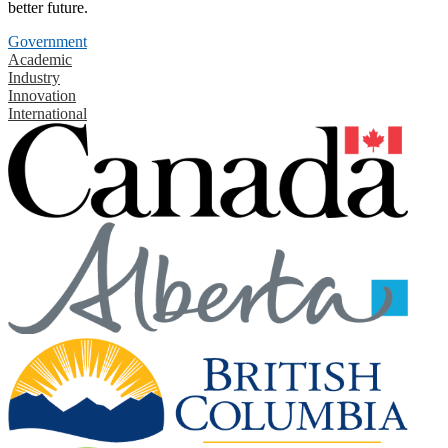
better future.
Government
Academic
Industry
Innovation
International