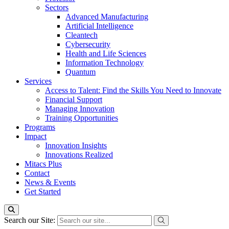
Sectors
Advanced Manufacturing
Artificial Intelligence
Cleantech
Cybersecurity
Health and Life Sciences
Information Technology
Quantum
Services
Access to Talent: Find the Skills You Need to Innovate
Financial Support
Managing Innovation
Training Opportunities
Programs
Impact
Innovation Insights
Innovations Realized
Mitacs Plus
Contact
News & Events
Get Started
Search our Site: