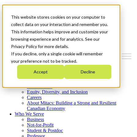
Mitacs Plus
Contact Us
This website stores cookies on your computer to
News & Events
Get Started
collect data on your interaction and remember you.
This information helps improve and customize your
Menu
browsing experience and for analytics. See our
Privacy Policy for more details.
If you decline, only a single cookie will remember
your preference not to be tracked.
Who We Are
Accept
Decline
Strategic Plan 2026-2030
Where We Invest
What We Do
Equity, Diversity, and Inclusion
Careers
About Mitacs: Building a Strong and Resilient
Canadian Economy
Who We Serve
Business
Not-for-Profit
Student & Postdoc
Professor