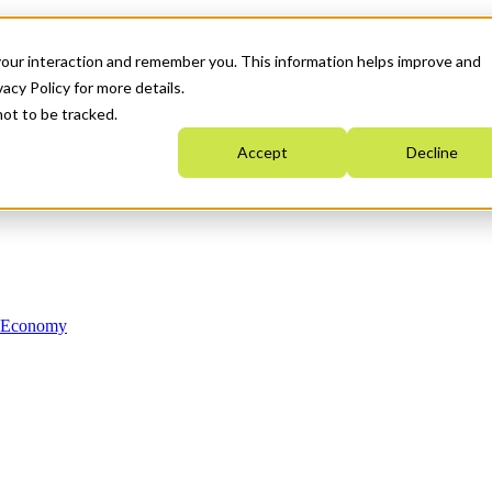
your interaction and remember you. This information helps improve and
acy Policy for more details.
not to be tracked.
Accept
Decline
n Economy