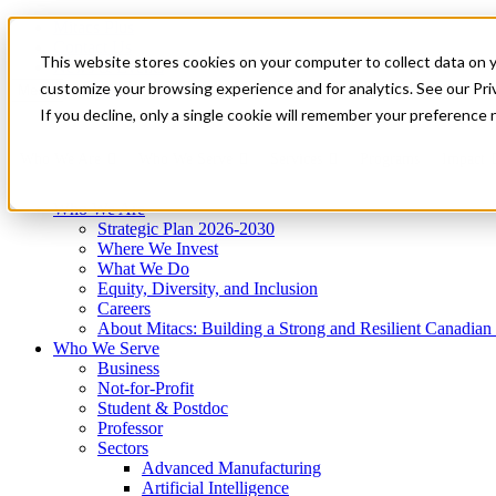
Mitacs Plus
Contact Us
This website stores cookies on your computer to collect data on 
News & Events
Get Started
customize your browsing experience and for analytics. See our Priv
Menu
If you decline, only a single cookie will remember your preference 
Who We Are
Who We Serve
Services
Programs
Impact
Who We Are
Strategic Plan 2026-2030
Where We Invest
What We Do
Equity, Diversity, and Inclusion
Careers
About Mitacs: Building a Strong and Resilient Canadia
Who We Serve
Business
Not-for-Profit
Student & Postdoc
Professor
Sectors
Advanced Manufacturing
Artificial Intelligence