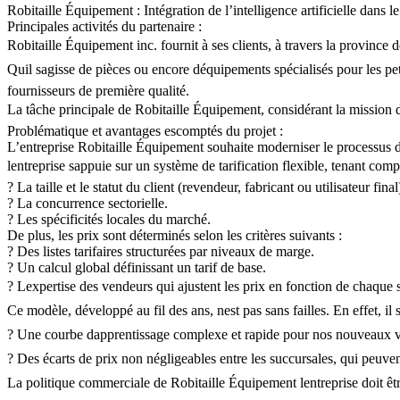
Robitaille Équipement : Intégration de l’intelligence artificielle dans 
Principales activités du partenaire :
Robitaille Équipement inc. fournit à ses clients, à travers la province
Quil sagisse de pièces ou encore déquipements spécialisés pour les pet
fournisseurs de première qualité.
La tâche principale de Robitaille Équipement, considérant la mission de 
Problématique et avantages escomptés du projet :
L’entreprise Robitaille Équipement souhaite moderniser le processus d’es
lentreprise sappuie sur un système de tarification flexible, tenant comp
? La taille et le statut du client (revendeur, fabricant ou utilisateur final
? La concurrence sectorielle.
? Les spécificités locales du marché.
De plus, les prix sont déterminés selon les critères suivants :
? Des listes tarifaires structurées par niveaux de marge.
? Un calcul global définissant un tarif de base.
? Lexpertise des vendeurs qui ajustent les prix en fonction de chaque s
Ce modèle, développé au fil des ans, nest pas sans failles. En effet, i
? Une courbe dapprentissage complexe et rapide pour nos nouveaux ven
? Des écarts de prix non négligeables entre les succursales, qui peuvent 
La politique commerciale de Robitaille Équipement lentreprise doit être