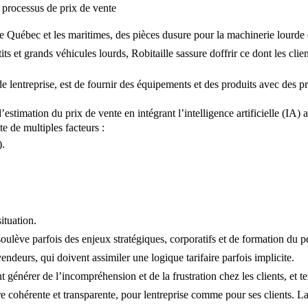
le processus de prix de vente
 de Québec et les maritimes, des pièces dusure pour la machinerie lourd
its et grands véhicules lourds, Robitaille sassure doffrir ce dont les cli
lentreprise, est de fournir des équipements et des produits avec des pri
timation du prix de vente en intégrant l’intelligence artificielle (IA) a
te de multiples facteurs :
).
ituation.
l soulève parfois des enjeux stratégiques, corporatifs et de formation du 
deurs, qui doivent assimiler une logique tarifaire parfois implicite.
générer de l’incompréhension et de la frustration chez les clients, et tern
 cohérente et transparente, pour lentreprise comme pour ses clients. La s