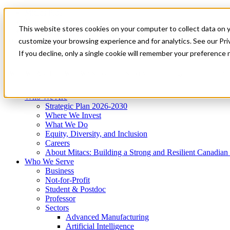
Mitacs Plus
Contact Us
This website stores cookies on your computer to collect data on 
News & Events
Get Started
customize your browsing experience and for analytics. See our Priv
Menu
If you decline, only a single cookie will remember your preference 
Who We Are
Who We Serve
Services
Programs
Impact
Who We Are
Strategic Plan 2026-2030
Where We Invest
What We Do
Equity, Diversity, and Inclusion
Careers
About Mitacs: Building a Strong and Resilient Canadia
Who We Serve
Business
Not-for-Profit
Student & Postdoc
Professor
Sectors
Advanced Manufacturing
Artificial Intelligence