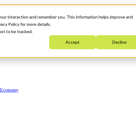
your interaction and remember you. This information helps improve and
acy Policy for more details.
not to be tracked.
Accept
Decline
n Economy