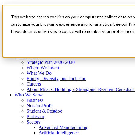
Mitacs Plus
Contact Us
This website stores cookies on your computer to collect data on 
News & Events
Get Started
customize your browsing experience and for analytics. See our Priv
Menu
If you decline, only a single cookie will remember your preference 
Who We Are
Who We Serve
Services
Programs
Impact
Who We Are
Strategic Plan 2026-2030
Where We Invest
What We Do
Equity, Diversity, and Inclusion
Careers
About Mitacs: Building a Strong and Resilient Canadia
Who We Serve
Business
Not-for-Profit
Student & Postdoc
Professor
Sectors
Advanced Manufacturing
Artificial Intelligence