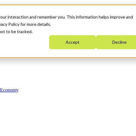
your interaction and remember you. This information helps improve and
acy Policy for more details.
not to be tracked.
Accept
Decline
n Economy