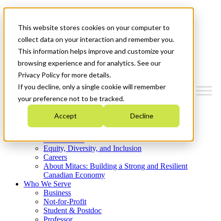
Mitacs Plus
Contact Us
This website stores cookies on your computer to
News & Events
Get Started
collect data on your interaction and remember you.
This information helps improve and customize your
Menu
browsing experience and for analytics. See our
Privacy Policy for more details.
If you decline, only a single cookie will remember
your preference not to be tracked.
Who We Are
Accept
Decline
Strategic Plan 2026-2030
Where We Invest
What We Do
Equity, Diversity, and Inclusion
Careers
About Mitacs: Building a Strong and Resilient
Canadian Economy
Who We Serve
Business
Not-for-Profit
Student & Postdoc
Professor