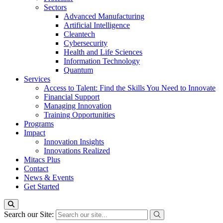
Sectors
Advanced Manufacturing
Artificial Intelligence
Cleantech
Cybersecurity
Health and Life Sciences
Information Technology
Quantum
Services
Access to Talent: Find the Skills You Need to Innovate
Financial Support
Managing Innovation
Training Opportunities
Programs
Impact
Innovation Insights
Innovations Realized
Mitacs Plus
Contact
News & Events
Get Started
Search our Site: