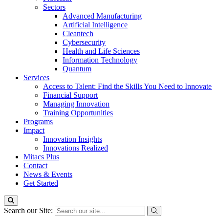
Sectors
Advanced Manufacturing
Artificial Intelligence
Cleantech
Cybersecurity
Health and Life Sciences
Information Technology
Quantum
Services
Access to Talent: Find the Skills You Need to Innovate
Financial Support
Managing Innovation
Training Opportunities
Programs
Impact
Innovation Insights
Innovations Realized
Mitacs Plus
Contact
News & Events
Get Started
Search our Site: