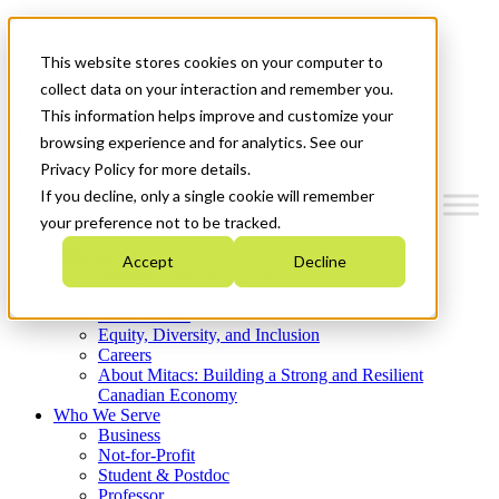
Mitacs Plus
Contact Us
This website stores cookies on your computer to
News & Events
Get Started
collect data on your interaction and remember you.
This information helps improve and customize your
Menu
browsing experience and for analytics. See our
Privacy Policy for more details.
If you decline, only a single cookie will remember
your preference not to be tracked.
Who We Are
Accept
Decline
Strategic Plan 2026-2030
Where We Invest
What We Do
Equity, Diversity, and Inclusion
Careers
About Mitacs: Building a Strong and Resilient
Canadian Economy
Who We Serve
Business
Not-for-Profit
Student & Postdoc
Professor