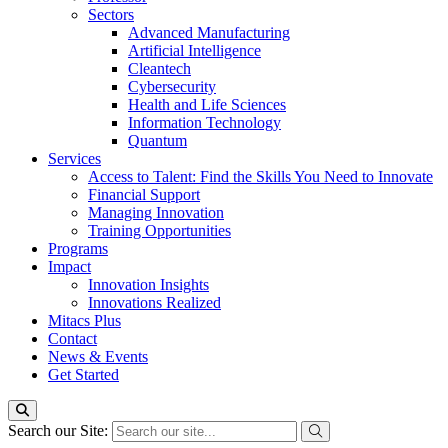
Sectors
Advanced Manufacturing
Artificial Intelligence
Cleantech
Cybersecurity
Health and Life Sciences
Information Technology
Quantum
Services
Access to Talent: Find the Skills You Need to Innovate
Financial Support
Managing Innovation
Training Opportunities
Programs
Impact
Innovation Insights
Innovations Realized
Mitacs Plus
Contact
News & Events
Get Started
Search our Site: