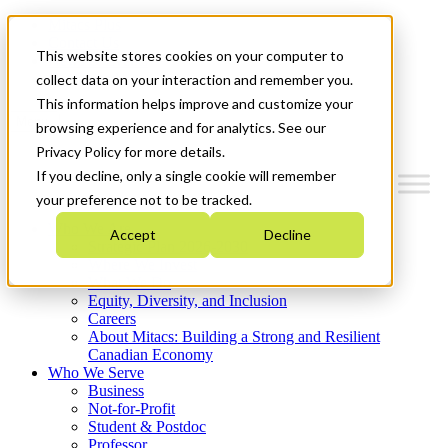
Mitacs Plus
Contact Us
This website stores cookies on your computer to
News & Events
Get Started
collect data on your interaction and remember you.
This information helps improve and customize your
Menu
browsing experience and for analytics. See our
Privacy Policy for more details.
If you decline, only a single cookie will remember
your preference not to be tracked.
Who We Are
Accept
Decline
Strategic Plan 2026-2030
Where We Invest
What We Do
Equity, Diversity, and Inclusion
Careers
About Mitacs: Building a Strong and Resilient
Canadian Economy
Who We Serve
Business
Not-for-Profit
Student & Postdoc
Professor