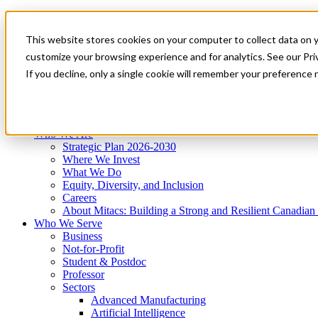
Mitacs Plus
Contact Us
This website stores cookies on your computer to collect data on 
News & Events
Get Started
customize your browsing experience and for analytics. See our Priv
Menu
If you decline, only a single cookie will remember your preference 
Who We Are
Who We Serve
Services
Programs
Impact
Who We Are
Strategic Plan 2026-2030
Where We Invest
What We Do
Equity, Diversity, and Inclusion
Careers
About Mitacs: Building a Strong and Resilient Canadia
Who We Serve
Business
Not-for-Profit
Student & Postdoc
Professor
Sectors
Advanced Manufacturing
Artificial Intelligence