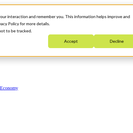
your interaction and remember you. This information helps improve and
acy Policy for more details.
not to be tracked.
Accept
Decline
n Economy