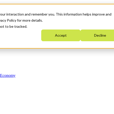
your interaction and remember you. This information helps improve and
acy Policy for more details.
not to be tracked.
Accept
Decline
n Economy