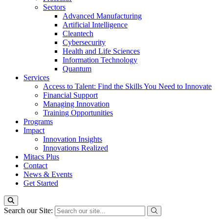
Sectors
Advanced Manufacturing
Artificial Intelligence
Cleantech
Cybersecurity
Health and Life Sciences
Information Technology
Quantum
Services
Access to Talent: Find the Skills You Need to Innovate
Financial Support
Managing Innovation
Training Opportunities
Programs
Impact
Innovation Insights
Innovations Realized
Mitacs Plus
Contact
News & Events
Get Started
Search our Site: