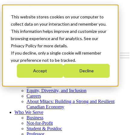
Mitacs Plus
Contact Us
This website stores cookies on your computer to
News & Events
Get Started
collect data on your interaction and remember you.
This information helps improve and customize your
Menu
browsing experience and for analytics. See our
Privacy Policy for more details.
If you decline, only a single cookie will remember
your preference not to be tracked.
Who We Are
Accept
Decline
Strategic Plan 2026-2030
Where We Invest
What We Do
Equity, Diversity, and Inclusion
Careers
About Mitacs: Building a Strong and Resilient
Canadian Economy
Who We Serve
Business
Not-for-Profit
Student & Postdoc
Professor