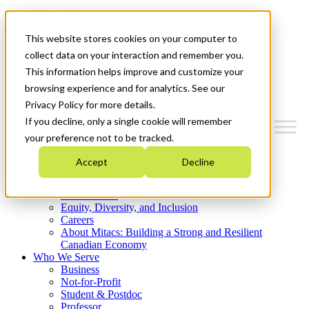
Mitacs Plus
Contact Us
This website stores cookies on your computer to
News & Events
Get Started
collect data on your interaction and remember you.
This information helps improve and customize your
Menu
browsing experience and for analytics. See our
Privacy Policy for more details.
If you decline, only a single cookie will remember
your preference not to be tracked.
Who We Are
Accept
Decline
Strategic Plan 2026-2030
Where We Invest
What We Do
Equity, Diversity, and Inclusion
Careers
About Mitacs: Building a Strong and Resilient
Canadian Economy
Who We Serve
Business
Not-for-Profit
Student & Postdoc
Professor