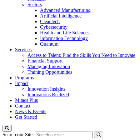
Sectors
Advanced Manufacturing
Artificial Intelligence
Cleantech
Cybersecurity
Health and Life Sciences
Information Technology
Quantum
Services
Access to Talent: Find the Skills You Need to Innovate
Financial Support
Managing Innovation
Training Opportunities
Programs
Impact
Innovation Insights
Innovations Realized
Mitacs Plus
Contact
News & Events
Get Started
Search our Site: