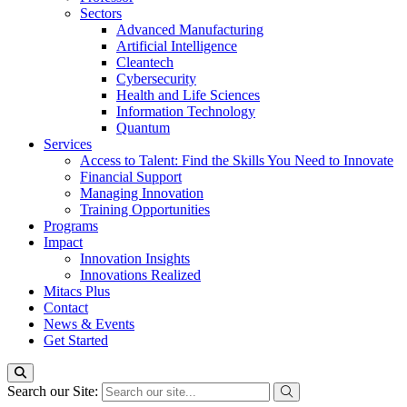
Sectors
Advanced Manufacturing
Artificial Intelligence
Cleantech
Cybersecurity
Health and Life Sciences
Information Technology
Quantum
Services
Access to Talent: Find the Skills You Need to Innovate
Financial Support
Managing Innovation
Training Opportunities
Programs
Impact
Innovation Insights
Innovations Realized
Mitacs Plus
Contact
News & Events
Get Started
Search our Site: