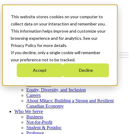
Mitacs Plus
Contact Us
This website stores cookies on your computer to
News & Events
Get Started
collect data on your interaction and remember you.
This information helps improve and customize your
Menu
browsing experience and for analytics. See our
Privacy Policy for more details.
If you decline, only a single cookie will remember
your preference not to be tracked.
Who We Are
Accept
Decline
Strategic Plan 2026-2030
Where We Invest
What We Do
Equity, Diversity, and Inclusion
Careers
About Mitacs: Building a Strong and Resilient
Canadian Economy
Who We Serve
Business
Not-for-Profit
Student & Postdoc
Professor