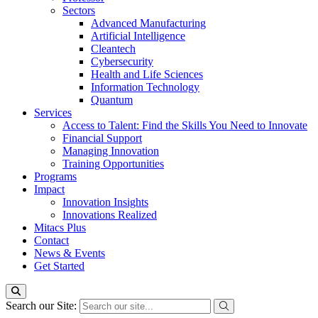
Sectors
Advanced Manufacturing
Artificial Intelligence
Cleantech
Cybersecurity
Health and Life Sciences
Information Technology
Quantum
Services
Access to Talent: Find the Skills You Need to Innovate
Financial Support
Managing Innovation
Training Opportunities
Programs
Impact
Innovation Insights
Innovations Realized
Mitacs Plus
Contact
News & Events
Get Started
Search our Site: