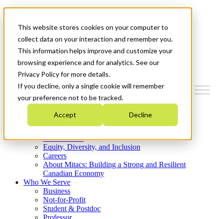
Mitacs Plus
Contact Us
This website stores cookies on your computer to
News & Events
Get Started
collect data on your interaction and remember you.
This information helps improve and customize your
Menu
browsing experience and for analytics. See our
Privacy Policy for more details.
If you decline, only a single cookie will remember
your preference not to be tracked.
Who We Are
Accept
Decline
Strategic Plan 2026-2030
Where We Invest
What We Do
Equity, Diversity, and Inclusion
Careers
About Mitacs: Building a Strong and Resilient
Canadian Economy
Who We Serve
Business
Not-for-Profit
Student & Postdoc
Professor