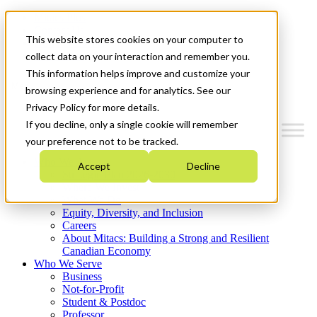
Mitacs Plus
Contact Us
This website stores cookies on your computer to
News & Events
Get Started
collect data on your interaction and remember you.
This information helps improve and customize your
Menu
browsing experience and for analytics. See our
Privacy Policy for more details.
If you decline, only a single cookie will remember
your preference not to be tracked.
Who We Are
Accept
Decline
Strategic Plan 2026-2030
Where We Invest
What We Do
Equity, Diversity, and Inclusion
Careers
About Mitacs: Building a Strong and Resilient
Canadian Economy
Who We Serve
Business
Not-for-Profit
Student & Postdoc
Professor