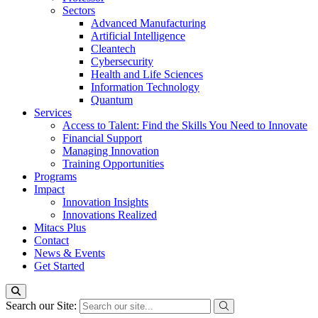
Sectors
Advanced Manufacturing
Artificial Intelligence
Cleantech
Cybersecurity
Health and Life Sciences
Information Technology
Quantum
Services
Access to Talent: Find the Skills You Need to Innovate
Financial Support
Managing Innovation
Training Opportunities
Programs
Impact
Innovation Insights
Innovations Realized
Mitacs Plus
Contact
News & Events
Get Started
Search our Site: