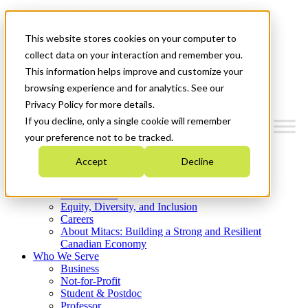
Mitacs Plus
Contact Us
This website stores cookies on your computer to
News & Events
Get Started
collect data on your interaction and remember you.
This information helps improve and customize your
Menu
browsing experience and for analytics. See our
Privacy Policy for more details.
If you decline, only a single cookie will remember
your preference not to be tracked.
Who We Are
Accept
Decline
Strategic Plan 2026-2030
Where We Invest
What We Do
Equity, Diversity, and Inclusion
Careers
About Mitacs: Building a Strong and Resilient
Canadian Economy
Who We Serve
Business
Not-for-Profit
Student & Postdoc
Professor