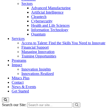
Sectors
Advanced Manufacturing
Artificial Intelligence
Cleantech
Cybersecurity
Health and Life Sciences
Information Technology
Quantum
Services
Access to Talent: Find the Skills You Need to Innovate
Financial Support
Managing Innovation
Training Opportunities
Programs
Impact
Innovation Insights
Innovations Realized
Mitacs Plus
Contact
News & Events
Get Started
Search our Site: