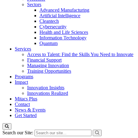
Sectors
Advanced Manufacturing
Artificial Intelligence
Cleantech
Cybersecurity
Health and Life Sciences
Information Technology
Quantum
Services
Access to Talent: Find the Skills You Need to Innovate
Financial Support
Managing Innovation
Training Opportunities
Programs
Impact
Innovation Insights
Innovations Realized
Mitacs Plus
Contact
News & Events
Get Started
Search our Site: