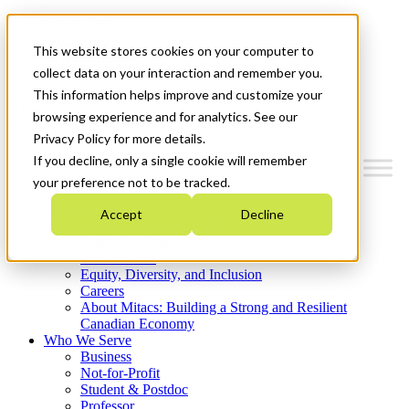
Mitacs Plus
Contact Us
This website stores cookies on your computer to
News & Events
Get Started
collect data on your interaction and remember you.
This information helps improve and customize your
Menu
browsing experience and for analytics. See our
Privacy Policy for more details.
If you decline, only a single cookie will remember
your preference not to be tracked.
Who We Are
Accept
Decline
Strategic Plan 2026-2030
Where We Invest
What We Do
Equity, Diversity, and Inclusion
Careers
About Mitacs: Building a Strong and Resilient
Canadian Economy
Who We Serve
Business
Not-for-Profit
Student & Postdoc
Professor