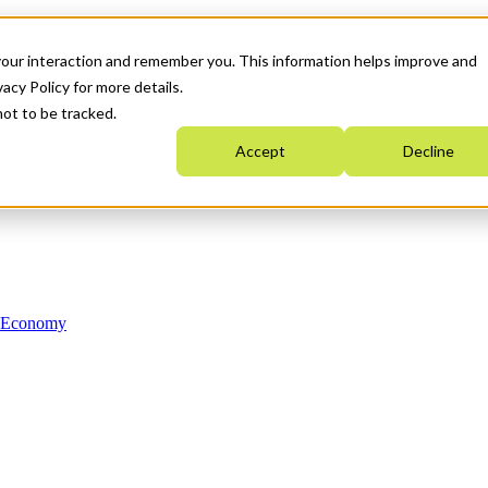
your interaction and remember you. This information helps improve and
acy Policy for more details.
not to be tracked.
Accept
Decline
n Economy