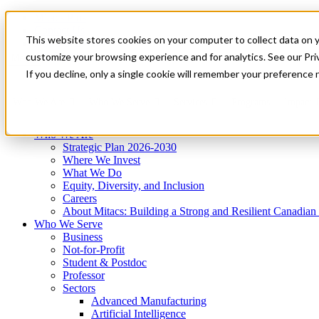
Mitacs Plus
Contact Us
This website stores cookies on your computer to collect data on 
News & Events
Get Started
customize your browsing experience and for analytics. See our Priv
Menu
If you decline, only a single cookie will remember your preference 
Who We Are
Who We Serve
Services
Programs
Impact
Who We Are
Strategic Plan 2026-2030
Where We Invest
What We Do
Equity, Diversity, and Inclusion
Careers
About Mitacs: Building a Strong and Resilient Canadia
Who We Serve
Business
Not-for-Profit
Student & Postdoc
Professor
Sectors
Advanced Manufacturing
Artificial Intelligence