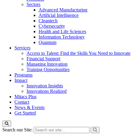
Sectors
Advanced Manufacturing
Artificial Intelligence
Cleantech
Cybersecurity
Health and Life Sciences
Information Technology
Quantum
Services
Access to Talent: Find the Skills You Need to Innovate
Financial Support
Managing Innovation
Training Opportunities
Programs
Impact
Innovation Insights
Innovations Realized
Mitacs Plus
Contact
News & Events
Get Started
Search our Site: