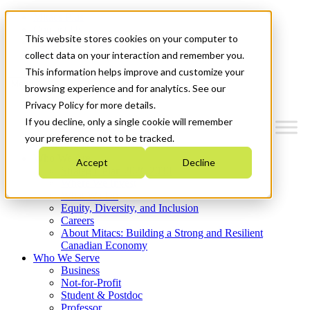
Mitacs Plus
Contact Us
This website stores cookies on your computer to
News & Events
Get Started
collect data on your interaction and remember you.
This information helps improve and customize your
Menu
browsing experience and for analytics. See our
Privacy Policy for more details.
If you decline, only a single cookie will remember
your preference not to be tracked.
Who We Are
Accept
Decline
Strategic Plan 2026-2030
Where We Invest
What We Do
Equity, Diversity, and Inclusion
Careers
About Mitacs: Building a Strong and Resilient
Canadian Economy
Who We Serve
Business
Not-for-Profit
Student & Postdoc
Professor