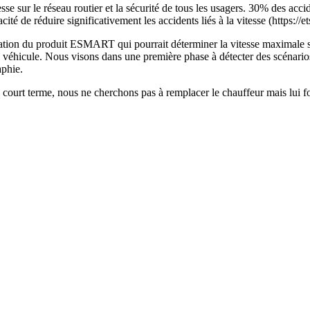
se sur le réseau routier et la sécurité de tous les usagers. 30% des accide
té de réduire significativement les accidents liés à la vitesse (https://et
ration du produit ESMART qui pourrait déterminer la vitesse maximale sé
véhicule. Nous visons dans une première phase à détecter des scénarios 
aphie.
rt terme, nous ne cherchons pas à remplacer le chauffeur mais lui four