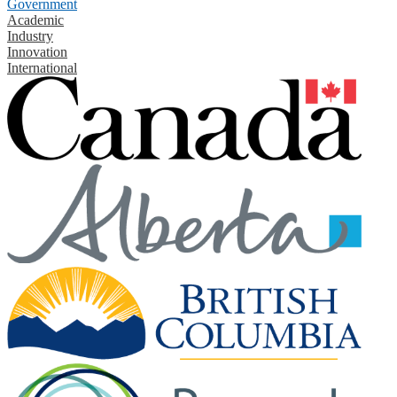
Government
Academic
Industry
Innovation
International