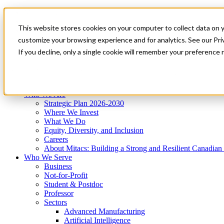
Mitacs Plus
Contact Us
This website stores cookies on your computer to collect data on 
News & Events
Get Started
customize your browsing experience and for analytics. See our Priv
Menu
If you decline, only a single cookie will remember your preference 
Who We Are
Who We Serve
Services
Programs
Impact
Who We Are
Strategic Plan 2026-2030
Where We Invest
What We Do
Equity, Diversity, and Inclusion
Careers
About Mitacs: Building a Strong and Resilient Canadia
Who We Serve
Business
Not-for-Profit
Student & Postdoc
Professor
Sectors
Advanced Manufacturing
Artificial Intelligence