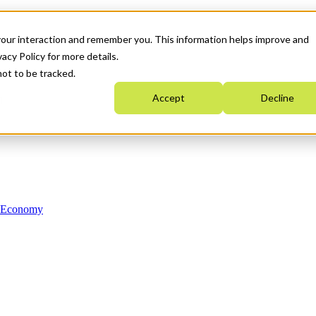
your interaction and remember you. This information helps improve and
acy Policy for more details.
not to be tracked.
Accept
Decline
n Economy