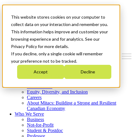
Mitacs Plus
Contact Us
This website stores cookies on your computer to
News & Events
Get Started
collect data on your interaction and remember you.
This information helps improve and customize your
Menu
browsing experience and for analytics. See our
Privacy Policy for more details.
If you decline, only a single cookie will remember
your preference not to be tracked.
Who We Are
Accept
Decline
Strategic Plan 2026-2030
Where We Invest
What We Do
Equity, Diversity, and Inclusion
Careers
About Mitacs: Building a Strong and Resilient
Canadian Economy
Who We Serve
Business
Not-for-Profit
Student & Postdoc
Professor