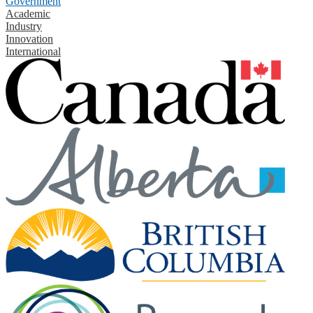
Government
Academic
Industry
Innovation
International