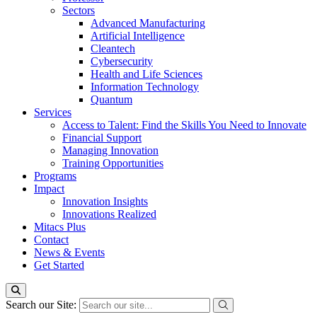
Sectors
Advanced Manufacturing
Artificial Intelligence
Cleantech
Cybersecurity
Health and Life Sciences
Information Technology
Quantum
Services
Access to Talent: Find the Skills You Need to Innovate
Financial Support
Managing Innovation
Training Opportunities
Programs
Impact
Innovation Insights
Innovations Realized
Mitacs Plus
Contact
News & Events
Get Started
Search our Site: