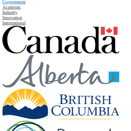
Government
Academic
Industry
Innovation
International