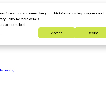
your interaction and remember you. This information helps improve and
acy Policy for more details.
not to be tracked.
Accept
Decline
n Economy