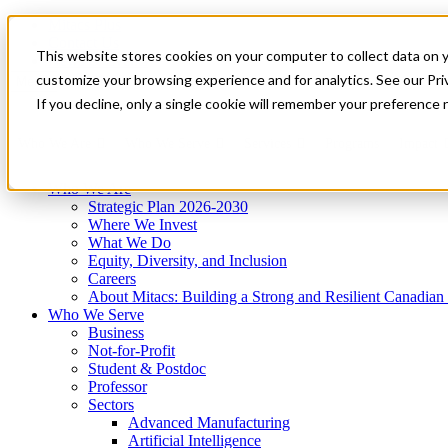
Mitacs Plus
Contact Us
This website stores cookies on your computer to collect data on 
News & Events
Get Started
customize your browsing experience and for analytics. See our Priv
Menu
If you decline, only a single cookie will remember your preference 
Who We Are
Who We Serve
Services
Programs
Impact
Who We Are
Strategic Plan 2026-2030
Where We Invest
What We Do
Equity, Diversity, and Inclusion
Careers
About Mitacs: Building a Strong and Resilient Canadia
Who We Serve
Business
Not-for-Profit
Student & Postdoc
Professor
Sectors
Advanced Manufacturing
Artificial Intelligence