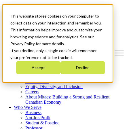
Mitacs Plus
Contact Us
This website stores cookies on your computer to
News & Events
Get Started
collect data on your interaction and remember you.
This information helps improve and customize your
Menu
browsing experience and for analytics. See our
Privacy Policy for more details.
If you decline, only a single cookie will remember
your preference not to be tracked.
Who We Are
Accept
Decline
Strategic Plan 2026-2030
Where We Invest
What We Do
Equity, Diversity, and Inclusion
Careers
About Mitacs: Building a Strong and Resilient
Canadian Economy
Who We Serve
Business
Not-for-Profit
Student & Postdoc
Professor