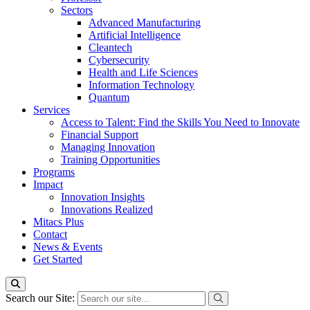
Sectors
Advanced Manufacturing
Artificial Intelligence
Cleantech
Cybersecurity
Health and Life Sciences
Information Technology
Quantum
Services
Access to Talent: Find the Skills You Need to Innovate
Financial Support
Managing Innovation
Training Opportunities
Programs
Impact
Innovation Insights
Innovations Realized
Mitacs Plus
Contact
News & Events
Get Started
Search our Site: