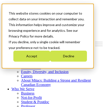
Mitacs Plus
Contact Us
This website stores cookies on your computer to
News & Events
Get Started
collect data on your interaction and remember you.
This information helps improve and customize your
Menu
browsing experience and for analytics. See our
Privacy Policy for more details.
If you decline, only a single cookie will remember
your preference not to be tracked.
Who We Are
Accept
Decline
Strategic Plan 2026-2030
Where We Invest
What We Do
Equity, Diversity, and Inclusion
Careers
About Mitacs: Building a Strong and Resilient
Canadian Economy
Who We Serve
Business
Not-for-Profit
Student & Postdoc
Professor