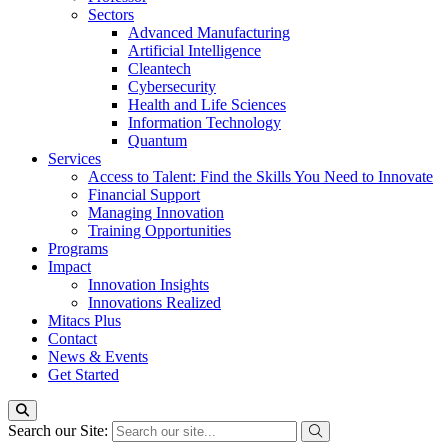
Sectors
Advanced Manufacturing
Artificial Intelligence
Cleantech
Cybersecurity
Health and Life Sciences
Information Technology
Quantum
Services
Access to Talent: Find the Skills You Need to Innovate
Financial Support
Managing Innovation
Training Opportunities
Programs
Impact
Innovation Insights
Innovations Realized
Mitacs Plus
Contact
News & Events
Get Started
Search our Site: